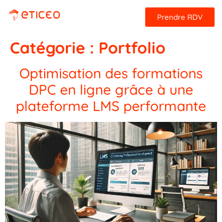
Prendre RDV
Catégorie :
Portfolio
Optimisation des formations
DPC en ligne grâce à une
plateforme LMS performante